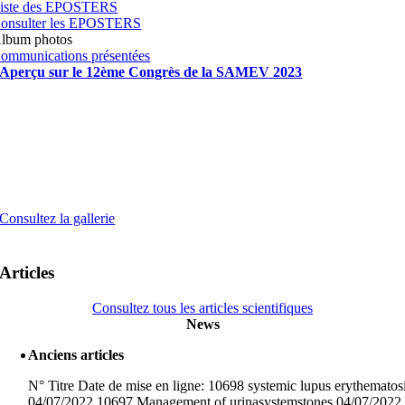
iste des EPOSTERS
onsulter les EPOSTERS
lbum photos
ommunications présentées
Aperçu sur le 12ème Congrès de la SAMEV 2023
Consultez la gallerie
Articles
Consultez tous les articles scientifiques
News
Anciens articles
N° Titre Date de mise en ligne: 10698 systemic lupus erythematos
04/07/2022 10697 Management of urinasystemstones 04/07/2022