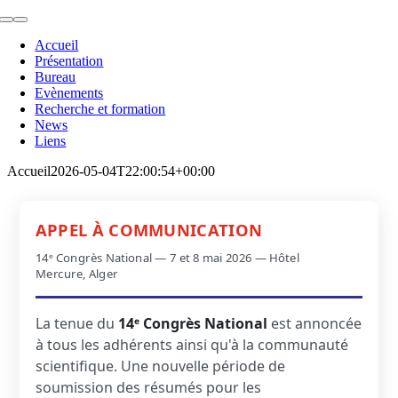
Skip
Toggle
to
Navigation
Accueil
content
Présentation
Bureau
Evènements
Recherche et formation
News
Liens
Accueil
2026-05-04T22:00:54+00:00
APPEL À COMMUNICATION
14ᵉ Congrès National — 7 et 8 mai 2026 — Hôtel
Mercure, Alger
La tenue du
14ᵉ Congrès National
est annoncée
à tous les adhérents ainsi qu'à la communauté
scientifique. Une nouvelle période de
soumission des résumés pour les